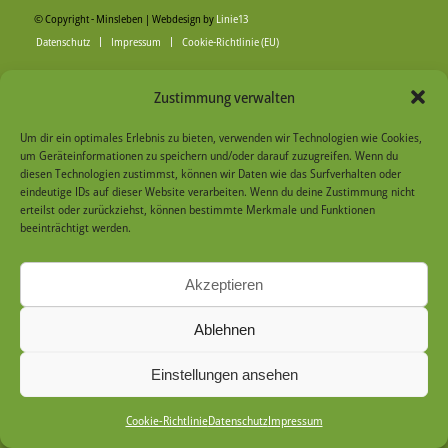
© Copyright - Minsleben | Webdesign by
Linie13
Datenschutz
Impressum
Cookie-Richtlinie (EU)
Zustimmung verwalten
Um dir ein optimales Erlebnis zu bieten, verwenden wir Technologien wie Cookies,
um Geräteinformationen zu speichern und/oder darauf zuzugreifen. Wenn du
diesen Technologien zustimmst, können wir Daten wie das Surfverhalten oder
eindeutige IDs auf dieser Website verarbeiten. Wenn du deine Zustimmung nicht
erteilst oder zurückziehst, können bestimmte Merkmale und Funktionen
beeinträchtigt werden.
Akzeptieren
Ablehnen
Einstellungen ansehen
Cookie-Richtlinie
Datenschutz
Impressum