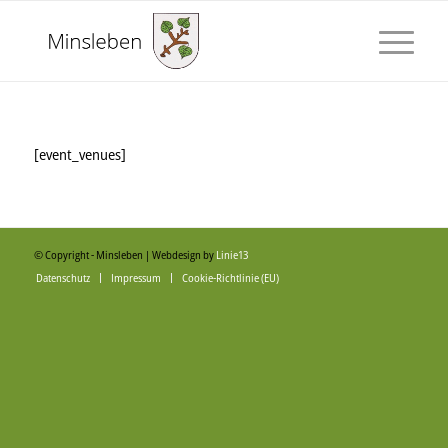
[event_venues]
© Copyright - Minsleben | Webdesign by
Linie13
Datenschutz
Impressum
Cookie-Richtlinie (EU)