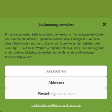
Zustimmung verwalten
Um dir ein optimales Erlebnis zu bieten, verwenden wir Technologien wie Cookies,
um Geräteinformationen zu speichern und/oder darauf zuzugreifen. Wenn du
diesen Technologien zustimmst, können wir Daten wie das Surfverhalten oder
eindeutige IDs auf dieser Website verarbeiten. Wenn du deine Zustimmung nicht
erteilst oder zurückziehst, können bestimmte Merkmale und Funktionen
beeinträchtigt werden.
Akzeptieren
Ablehnen
Einstellungen ansehen
Cookie-Richtlinie
Datenschutz
Impressum