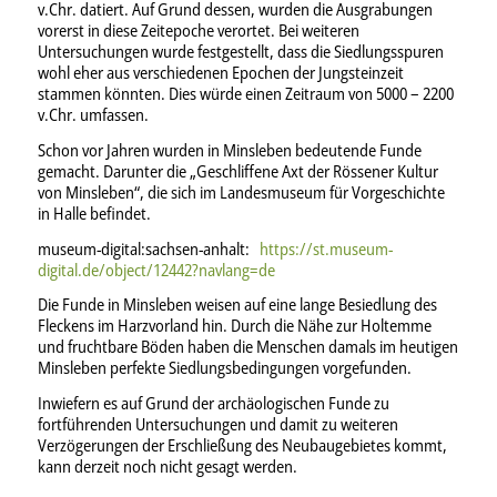
v.Chr. datiert. Auf Grund dessen, wurden die Ausgrabungen
vorerst in diese Zeitepoche verortet. Bei weiteren
Untersuchungen wurde festgestellt, dass die Siedlungsspuren
wohl eher aus verschiedenen Epochen der Jungsteinzeit
stammen könnten. Dies würde einen Zeitraum von 5000 – 2200
v.Chr. umfassen.
Schon vor Jahren wurden in Minsleben bedeutende Funde
gemacht. Darunter die „Geschliffene Axt der Rössener Kultur
von Minsleben“, die sich im Landesmuseum für Vorgeschichte
in Halle befindet.
museum-digital:sachsen-anhalt:
https://st.museum-
digital.de/object/12442?navlang=de
Die Funde in Minsleben weisen auf eine lange Besiedlung des
Fleckens im Harzvorland hin. Durch die Nähe zur Holtemme
und fruchtbare Böden haben die Menschen damals im heutigen
Minsleben perfekte Siedlungsbedingungen vorgefunden.
Inwiefern es auf Grund der archäologischen Funde zu
fortführenden Untersuchungen und damit zu weiteren
Verzögerungen der Erschließung des Neubaugebietes kommt,
kann derzeit noch nicht gesagt werden.