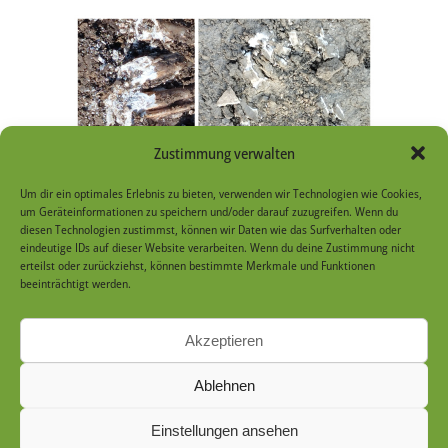
Zustimmung verwalten
Um dir ein optimales Erlebnis zu bieten, verwenden wir Technologien wie Cookies,
um Geräteinformationen zu speichern und/oder darauf zuzugreifen. Wenn du
diesen Technologien zustimmst, können wir Daten wie das Surfverhalten oder
eindeutige IDs auf dieser Website verarbeiten. Wenn du deine Zustimmung nicht
erteilst oder zurückziehst, können bestimmte Merkmale und Funktionen
beeinträchtigt werden.
Akzeptieren
16. Mai 2026
/
Toralf Uhr-Gruss
Ablehnen
Einstellungen ansehen