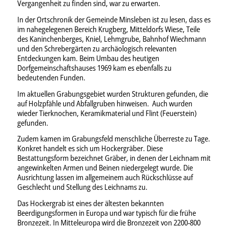
Vergangenheit zu finden sind, war zu erwarten.
In der Ortschronik der Gemeinde Minsleben ist zu lesen, dass es
im nahegelegenen Bereich Krugberg, Mitteldorfs Wiese, Teile
des Kaninchenberges, Kniel, Lehmgrube, Bahnhof Wiechmann
und den Schrebergärten zu archäologisch relevanten
Entdeckungen kam. Beim Umbau des heutigen
Dorfgemeinschaftshauses 1969 kam es ebenfalls zu
bedeutenden Funden.
Im aktuellen Grabungsgebiet wurden Strukturen gefunden, die
auf Holzpfähle und Abfallgruben hinweisen. Auch wurden
wieder Tierknochen, Keramikmaterial und Flint (Feuerstein)
gefunden.
Zudem kamen im Grabungsfeld menschliche Überreste zu Tage.
Konkret handelt es sich um Hockergräber. Diese
Bestattungsform bezeichnet Gräber, in denen der Leichnam mit
angewinkelten Armen und Beinen niedergelegt wurde. Die
Ausrichtung lassen im allgemeinem auch Rückschlüsse auf
Geschlecht und Stellung des Leichnams zu.
Das Hockergrab ist eines der ältesten bekannten
Beerdigungsformen in Europa und war typisch für die frühe
Bronzezeit. In Mitteleuropa wird die Bronzezeit von 2200-800